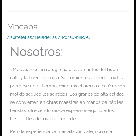
Mocapa
/
Cafeterías/Heladerías
/ Por
CANIRAC
Nosotros:
«Mocapa» es un refugio para los amantes del buen
café y la buena comida. Su ambiente acogedor invita a
perderse en el tiempo, mientras el aroma a café recién
molido seduce los sentidos. Los granos de alta calidad
se convierten en obras maestras en manos de hábiles
baristas, ofreciendo desde espressos equilibrados
hasta lattes decorados con arte.
Pero la experiencia va más allá del café, con una