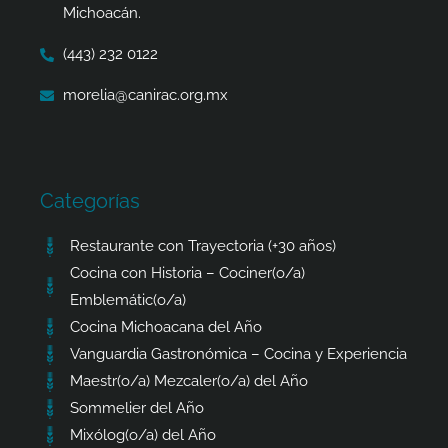
f
Michoacán.
(443) 232 0122
morelia@canirac.org.mx
Categorías
Restaurante con Trayectoria (+30 años)
Cocina con Historia – Cociner(o/a)
Emblemátic(o/a)
Cocina Michoacana del Año
Vanguardia Gastronómica – Cocina y Experiencia
Maestr(o/a) Mezcaler(o/a) del Año
Sommelier del Año
Mixólog(o/a) del Año