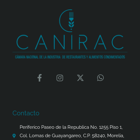
F
I
X
W
a
n
-
h
c
s
t
a
e
t
w
t
b
a
i
s
o
g
t
a
Contacto
o
r
t
p
k
a
e
p
Periferico Paseo de la Republica No. 1255 Piso 1,
-
m
r
Col. Lomas de Guayangareo, C.P. 58240, Morelia,