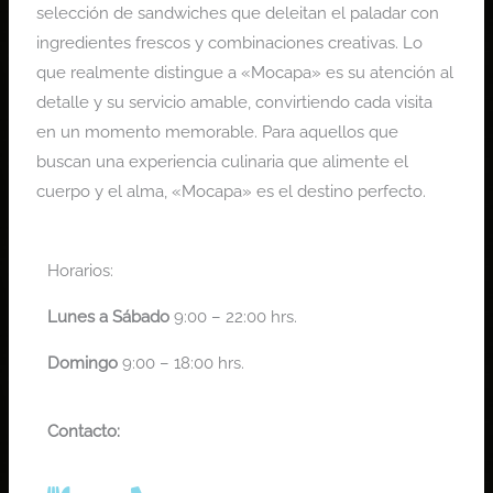
selección de sandwiches que deleitan el paladar con
ingredientes frescos y combinaciones creativas. Lo
que realmente distingue a «Mocapa» es su atención al
detalle y su servicio amable, convirtiendo cada visita
en un momento memorable. Para aquellos que
buscan una experiencia culinaria que alimente el
cuerpo y el alma, «Mocapa» es el destino perfecto.
Horarios:
Lunes
a Sábado
9:00 – 22:00 hrs.
Domingo
9:00 – 18:00 hrs.
Contacto: