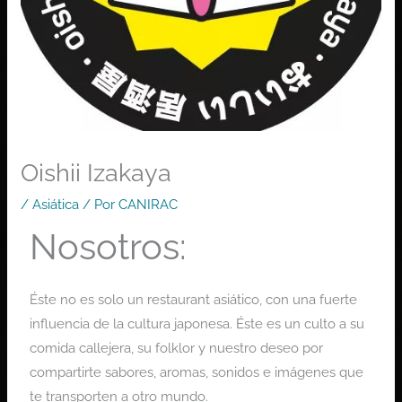
Oishii Izakaya
/
Asiática
/ Por
CANIRAC
Nosotros:
Éste no es solo un restaurant asiático, con una fuerte
influencia de la cultura japonesa. Éste es un culto a su
comida callejera, su folklor y nuestro deseo por
compartirte sabores, aromas, sonidos e imágenes que
te transporten a otro mundo.