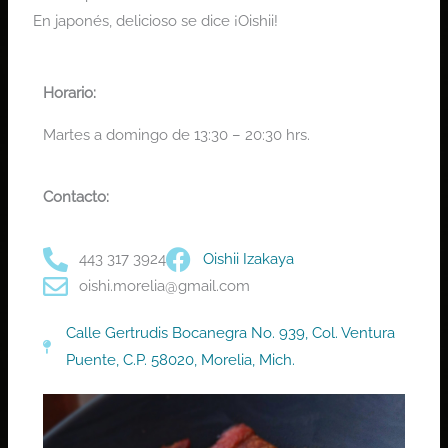
En japonés, delicioso se dice ¡Oishii!
Horario:
Martes a domingo de 13:30 – 20:30 hrs.
Contacto:
443 317 3924
Oishii Izakaya
oishi.morelia@gmail.com
Calle Gertrudis Bocanegra No. 939, Col. Ventura
Puente, C.P. 58020, Morelia, Mich.