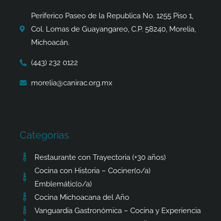
o
r
t
p
k
a
e
p
Periferico Paseo de la Republica No. 1255 Piso 1,
-
m
r
Col. Lomas de Guayangareo, C.P. 58240, Morelia,
f
Michoacán.
(443) 232 0122
morelia@canirac.org.mx
Categorías
Restaurante con Trayectoria (+30 años)
Cocina con Historia – Cociner(o/a)
Emblemátic(o/a)
Cocina Michoacana del Año
Vanguardia Gastronómica – Cocina y Experiencia