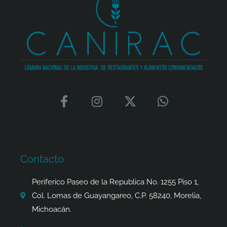
F
I
X
W
a
n
-
h
c
s
t
a
e
t
w
t
b
a
i
s
o
g
t
a
Contacto
o
r
t
p
k
a
e
p
Periferico Paseo de la Republica No. 1255 Piso 1,
-
m
r
Col. Lomas de Guayangareo, C.P. 58240, Morelia,
f
Michoacán.