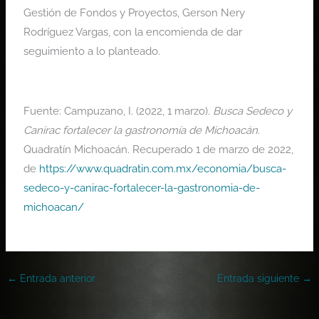
Gestión de Fondos y Proyectos, Gerson Nery
Rodríguez Vargas, con la encomienda de dar
seguimiento a lo planteado.
Fuente:
Campuzano, I. (2022, 1 marzo).
Busca Sedeco y
Canirac fortalecer la gastronomía de Michoacán
.
Quadratín Michoacán. Recuperado 1 de marzo de 2022,
de
https://www.quadratin.com.mx/economia/busca-
sedeco-y-canirac-fortalecer-la-gastronomia-de-
michoacan/
←
Entrada anterior
Entrada siguiente
→