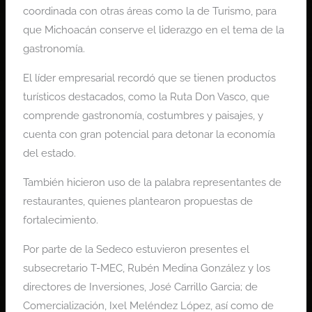
coordinada con otras áreas como la de Turismo, para
que Michoacán conserve el liderazgo en el tema de la
gastronomía.
El líder empresarial recordó que se tienen productos
turísticos destacados, como la Ruta Don Vasco, que
comprende gastronomía, costumbres y paisajes, y
cuenta con gran potencial para detonar la economía
del estado.
También hicieron uso de la palabra representantes de
restaurantes, quienes plantearon propuestas de
fortalecimiento.
Por parte de la Sedeco estuvieron presentes el
subsecretario T-MEC, Rubén Medina González y los
directores de Inversiones, José Carrillo Garcia; de
Comercialización, Ixel Meléndez López, así como de