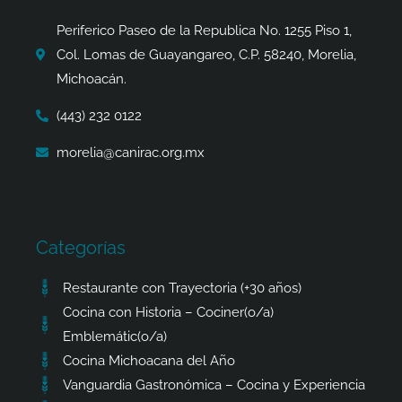
o
r
t
p
k
a
e
p
Periferico Paseo de la Republica No. 1255 Piso 1,
-
m
r
Col. Lomas de Guayangareo, C.P. 58240, Morelia,
f
Michoacán.
(443) 232 0122
morelia@canirac.org.mx
Categorías
Restaurante con Trayectoria (+30 años)
Cocina con Historia – Cociner(o/a)
Emblemátic(o/a)
Cocina Michoacana del Año
Vanguardia Gastronómica – Cocina y Experiencia