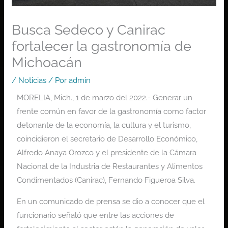
Busca Sedeco y Canirac
fortalecer la gastronomía de
Michoacán
/
Noticias
/ Por
admin
MORELIA, Mich., 1 de marzo del 2022.- Generar un
frente común en favor de la gastronomía como factor
detonante de la economía, la cultura y el turismo,
coincidieron el secretario de Desarrollo Económico,
Alfredo Anaya Orozco y el presidente de la Cámara
Nacional de la Industria de Restaurantes y Alimentos
Condimentados (Canirac), Fernando Figueroa Silva.
En un comunicado de prensa se dio a conocer que el
funcionario señaló que entre las acciones de