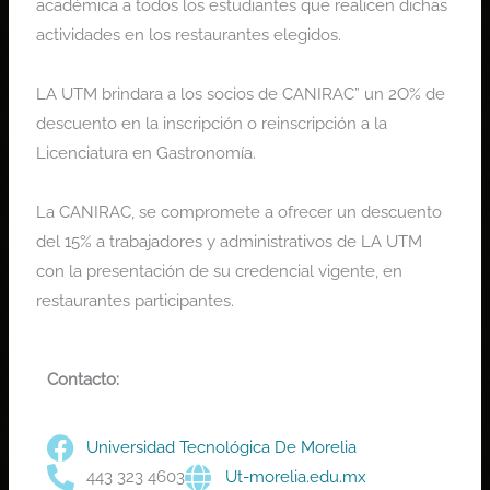
académica a todos los estudiantes que realicen dichas
actividades en los restaurantes elegidos.
LA UTM brindara a los socios de CANIRAC” un 2O% de
descuento en la inscripción o reinscripción a la
Licenciatura en Gastronomía.
La CANIRAC, se compromete a ofrecer un descuento
del 15% a trabajadores y administrativos de LA UTM
con la presentación de su credencial vigente, en
restaurantes participantes.
Contacto:
Universidad Tecnológica De Morelia
443 323 4603
Ut-morelia.edu.mx