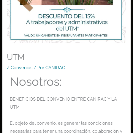
UTM
/
Convenios
/ Por
CANIRAC
Nosotros:
BENEFICIOS DEL CONVENIO ENTRE CANIRAC Y LA
UTM
El objeto del convenio, es generar las condiciones
necesarias para tener una coordinación, colaboración y