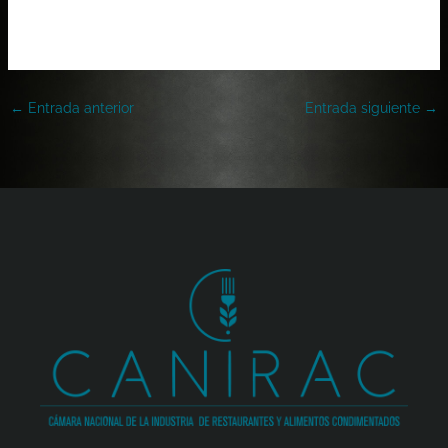
Ver Documento
←
Entrada anterior
Entrada siguiente
→