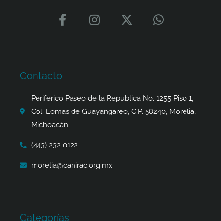
F
I
X
W
a
n
-
h
c
s
t
a
e
t
w
t
b
a
i
s
o
g
t
a
Contacto
o
r
t
p
k
a
e
p
Periferico Paseo de la Republica No. 1255 Piso 1,
-
m
r
Col. Lomas de Guayangareo, C.P. 58240, Morelia,
f
Michoacán.
(443) 232 0122
morelia@canirac.org.mx
Categorías